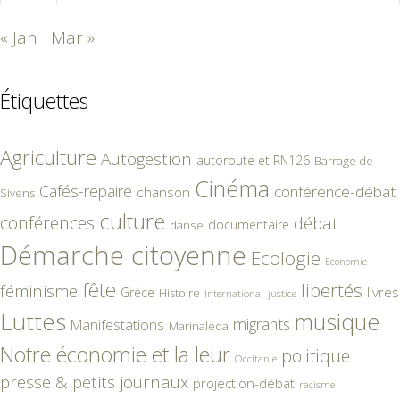
« Jan
Mar »
Étiquettes
Agriculture
Autogestion
autoroute et RN126
Barrage de
Cinéma
Cafés-repaire
conférence-débat
chanson
Sivens
culture
conférences
débat
documentaire
danse
Démarche citoyenne
Ecologie
Economie
fête
libertés
féminisme
livres
Grèce
Histoire
International
justice
Luttes
musique
migrants
Manifestations
Marinaleda
Notre économie et la leur
politique
Occitanie
presse & petits journaux
projection-débat
racisme