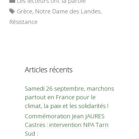
Les lecteurs ont la parole
Étiquettes
Grèce
,
Notre Dame des Landes
,
Résistance
Articles récents
Samedi 26 septembre, marchons
partout en France pour le
climat, la paix et les solidarités !
Commémoration Jean JAURES
Castres : intervention NPA Tarn
Sud :