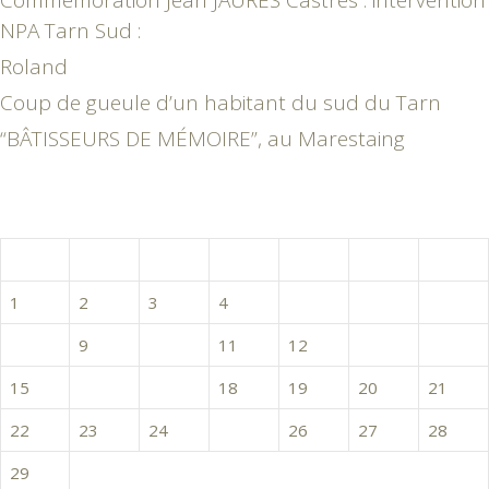
Commémoration Jean JAURES Castres : intervention
NPA Tarn Sud :
Roland
Coup de gueule d’un habitant du sud du Tarn
“BÂTISSEURS DE MÉMOIRE”, au Marestaing
février 2016
L
M
M
J
V
S
D
1
2
3
4
5
6
7
8
9
10
11
12
13
14
15
16
17
18
19
20
21
22
23
24
25
26
27
28
29