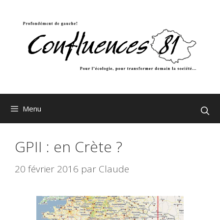
Aller
au
contenu
Menu
GPII : en Crète ?
20 février 2016
par
Claude