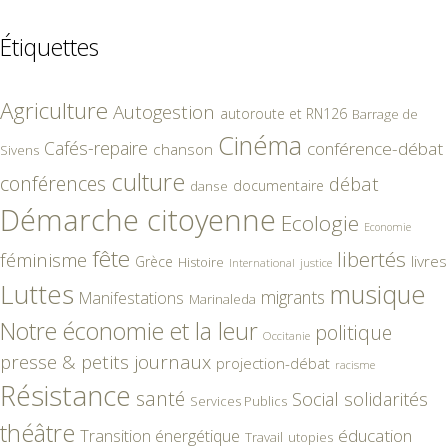
Étiquettes
Agriculture
Autogestion
autoroute et RN126
Barrage de
Cinéma
Cafés-repaire
conférence-débat
chanson
Sivens
culture
conférences
débat
documentaire
danse
Démarche citoyenne
Ecologie
Economie
fête
libertés
féminisme
livres
Grèce
Histoire
International
justice
Luttes
musique
migrants
Manifestations
Marinaleda
Notre économie et la leur
politique
Occitanie
presse & petits journaux
projection-débat
racisme
Résistance
santé
Social
solidarités
Services Publics
théâtre
éducation
Transition énergétique
Travail
utopies