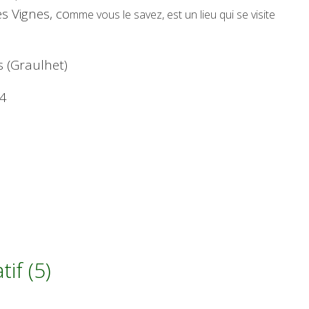
es Vignes, co
mme vous le savez, est un lieu qui se visite
s (Graulhet)
04
if (5)