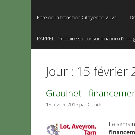
Fête de la transition Citoyenne 2021
Dé
RAPPEL : “Réduire sa consommation d’énergie
Jour :
15 février
Graulhet : financemen
15 février 2016
par
Claude
La semaine
financeme