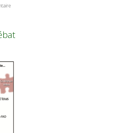
taire
ébat