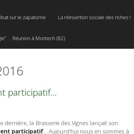
bat sur le zapatisme
La réinsertion sociale des riches !
”. . . Réunion à Montech (82)
 2016
t participatif…
 dernière, la Brasserie des Vignes lançait son
nt participatif
… Aujourd’hui nous en sommes à