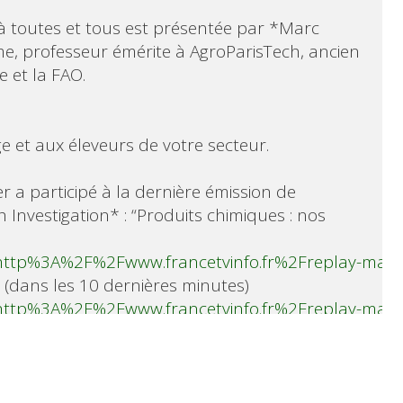
 toutes et tous est présentée par *Marc

 professeur émérite à AgroParisTech, ancien

et la FAO.

e et aux éleveurs de votre secteur.

 a participé à la dernière émission de

Investigation* : “Produits chimiques : nos

=http%3A%2F%2Fwww.francetvinfo.fr%2Freplay-mag
=http%3A%2F%2Fwww.francetvinfo.fr%2Freplay-mag