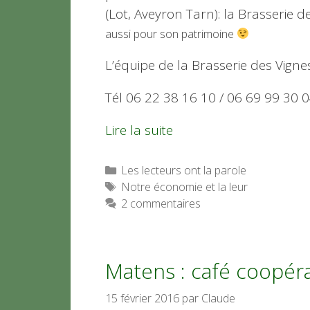
(Lot, Aveyron Tarn): la Brasserie d
aussi pour son patrimoine
L’équipe de la Brasserie des Vigne
Tél 06 22 38 16 10 / 06 69 99 30 
Lire la suite
Catégories
Les lecteurs ont la parole
Étiquettes
Notre économie et la leur
2 commentaires
Matens : café coopérat
15 février 2016
par
Claude