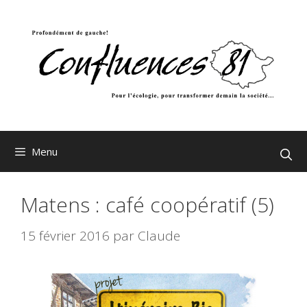
Aller
au
contenu
Menu
Matens : café coopératif (5)
15 février 2016
par
Claude