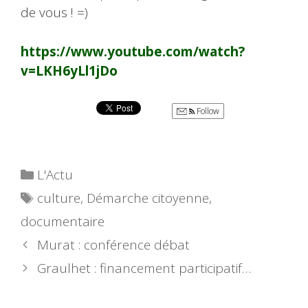
de vous ! =)
https://www.youtube.com/watch?
v=LKH6yLl1jDo
Follow
Catégories
L'Actu
Étiquettes
culture
,
Démarche citoyenne
,
documentaire
Murat : conférence débat
Graulhet : financement participatif…