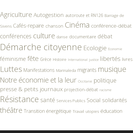
Agriculture
Autogestion
autoroute et RN126
Barrage de
Cinéma
Cafés-repaire
conférence-débat
chanson
Sivens
culture
conférences
débat
documentaire
danse
Démarche citoyenne
Ecologie
Economie
fête
libertés
féminisme
livres
Grèce
Histoire
International
justice
Luttes
musique
migrants
Manifestations
Marinaleda
Notre économie et la leur
politique
Occitanie
presse & petits journaux
projection-débat
racisme
Résistance
santé
Social
solidarités
Services Publics
théâtre
éducation
Transition énergétique
Travail
utopies