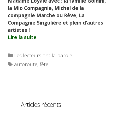
Madame Loyale avec : la famille Goldini,
la Mio Compagnie, Michel de la
compagnie Marche ou Rêve, La
Compagnie Singulière et plein d’autres
artistes !
Lire la suite
Catégories
Les lecteurs ont la parole
Étiquettes
autoroute
,
fête
Articles récents