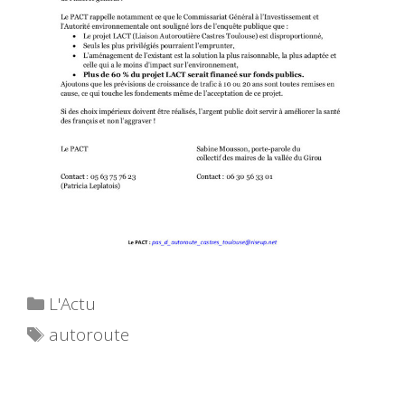
Catégories
L'Actu
Étiquettes
autoroute