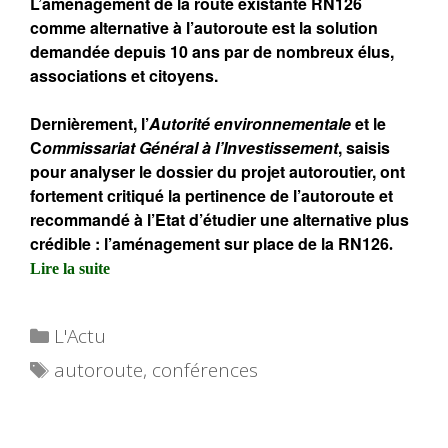
L’aménagement de la route existante RN126
comme alternative à l’autoroute est la solution
demandée depuis 10 ans par de nombreux élus,
associations et citoyens.
Dernièrement, l’
Autorité environnementale
et le
C
ommissariat Général à l’Investissement
, saisis
pour analyser le dossier du projet autoroutier, ont
fortement critiqué la pertinence de l’autoroute et
recommandé à l’Etat d’étudier une alternative plus
crédible : l’aménagement sur place de la RN126
.
Lire la suite
Catégories
L'Actu
Étiquettes
autoroute
,
conférences