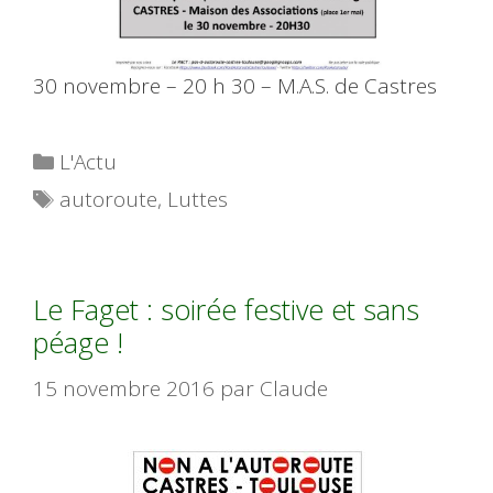
30 novembre – 20 h 30 – M.A.S. de Castres
Catégories
L'Actu
Étiquettes
autoroute
,
Luttes
Le Faget : soirée festive et sans
péage !
15 novembre 2016
par
Claude