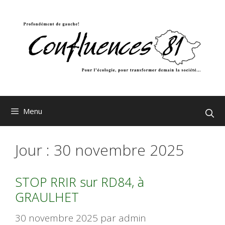
Aller
au
contenu
Menu
Jour :
30 novembre 2025
STOP RRIR sur RD84, à
GRAULHET
30 novembre 2025
par
admin