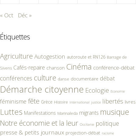
« Oct
Déc »
Étiquettes
Agriculture
Autogestion
autoroute et RN126
Barrage de
Cinéma
Cafés-repaire
conférence-débat
chanson
Sivens
culture
conférences
débat
documentaire
danse
Démarche citoyenne
Ecologie
Economie
fête
libertés
féminisme
livres
Grèce
Histoire
International
justice
Luttes
musique
migrants
Manifestations
Marinaleda
Notre économie et la leur
politique
Occitanie
presse & petits journaux
projection-débat
racisme