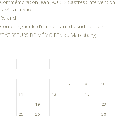
Commémoration Jean JAURES Castres : intervention
NPA Tarn Sud :
Roland
Coup de gueule d’un habitant du sud du Tarn
“BÂTISSEURS DE MÉMOIRE”, au Marestaing
novembre 2025
L
M
M
J
V
S
D
1
2
3
4
5
6
7
8
9
10
11
12
13
14
15
16
17
18
19
20
21
22
23
24
25
26
27
28
29
30