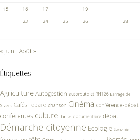
15
16
17
18
19
20
21
22
23
24
25
26
27
28
29
30
31
« Juin
Août »
Étiquettes
Agriculture
Autogestion
autoroute et RN126
Barrage de
Cinéma
Cafés-repaire
conférence-débat
chanson
Sivens
culture
conférences
débat
documentaire
danse
Démarche citoyenne
Ecologie
Economie
fête
libertés
féminisme