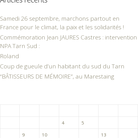
Samedi 26 septembre, marchons partout en
France pour le climat, la paix et les solidarités !
Commémoration Jean JAURES Castres : intervention
NPA Tarn Sud :
Roland
Coup de gueule d’un habitant du sud du Tarn
“BÂTISSEURS DE MÉMOIRE”, au Marestaing
juillet 2024
L
M
M
J
V
S
D
1
2
3
4
5
6
7
8
9
10
11
12
13
14