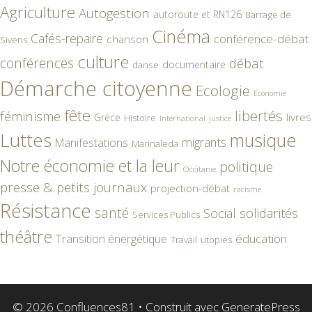
Agriculture
Autogestion
autoroute et RN126
Barrage de
Cinéma
Cafés-repaire
conférence-débat
chanson
Sivens
culture
conférences
débat
documentaire
danse
Démarche citoyenne
Ecologie
Economie
fête
libertés
féminisme
livres
Grèce
Histoire
International
justice
Luttes
musique
migrants
Manifestations
Marinaleda
Notre économie et la leur
politique
Occitanie
presse & petits journaux
projection-débat
racisme
Résistance
santé
Social
solidarités
Services Publics
théâtre
éducation
Transition énergétique
Travail
utopies
© 2026 Confluences81
• Construit avec
GeneratePress