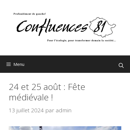
Aller
au
contenu
Menu
24 et 25 août : Fête
médiévale !
13 juillet 2024
par
admin