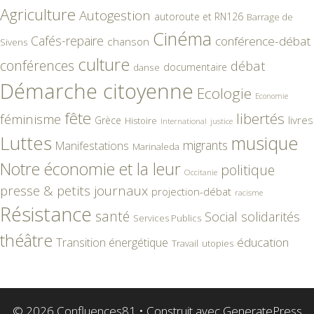
Agriculture
Autogestion
autoroute et RN126
Barrage de
Cinéma
Cafés-repaire
conférence-débat
chanson
Sivens
culture
conférences
débat
documentaire
danse
Démarche citoyenne
Ecologie
Economie
fête
libertés
féminisme
livres
Grèce
Histoire
International
justice
Luttes
musique
migrants
Manifestations
Marinaleda
Notre économie et la leur
politique
Occitanie
presse & petits journaux
projection-débat
racisme
Résistance
santé
Social
solidarités
Services Publics
théâtre
éducation
Transition énergétique
Travail
utopies
© 2026 Confluences81
• Construit avec
GeneratePress