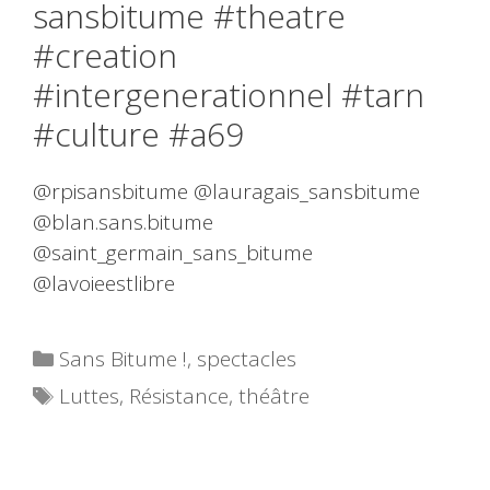
sansbitume #theatre
#creation
#intergenerationnel #tarn
#culture #a69
@rpisansbitume @lauragais_sansbitume
@blan.sans.bitume
@saint_germain_sans_bitume
@lavoieestlibre
Catégories
Sans Bitume !
,
spectacles
Étiquettes
Luttes
,
Résistance
,
théâtre