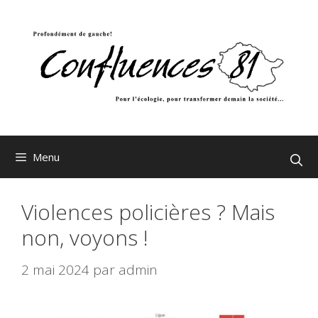
Aller
au
contenu
Menu
Violences policières ? Mais
non, voyons !
2 mai 2024
par
admin