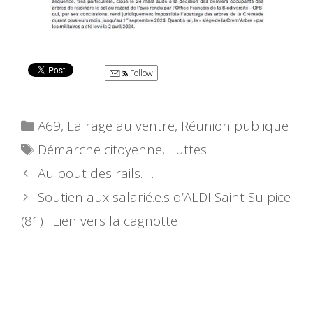
Follow
Catégories
A69
,
La rage au ventre
,
Réunion publique
Étiquettes
Démarche citoyenne
,
Luttes
Au bout des rails. . .
Soutien aux salarié.e.s d’ALDI Saint Sulpice
(81) . Lien vers la cagnotte :