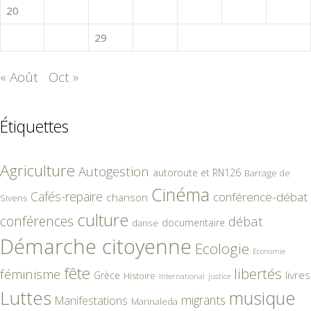
20
21
22
23
24
25
26
27
28
29
30
« Août
Oct »
Étiquettes
Agriculture
Autogestion
autoroute et RN126
Barrage de
Cinéma
Cafés-repaire
conférence-débat
chanson
Sivens
culture
conférences
débat
documentaire
danse
Démarche citoyenne
Ecologie
Economie
fête
libertés
féminisme
livres
Grèce
Histoire
International
justice
Luttes
musique
migrants
Manifestations
Marinaleda