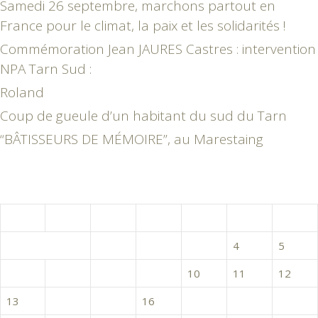
Samedi 26 septembre, marchons partout en
France pour le climat, la paix et les solidarités !
Commémoration Jean JAURES Castres : intervention
NPA Tarn Sud :
Roland
Coup de gueule d’un habitant du sud du Tarn
“BÂTISSEURS DE MÉMOIRE”, au Marestaing
septembre 2021
L
M
M
J
V
S
D
1
2
3
4
5
6
7
8
9
10
11
12
13
14
15
16
17
18
19