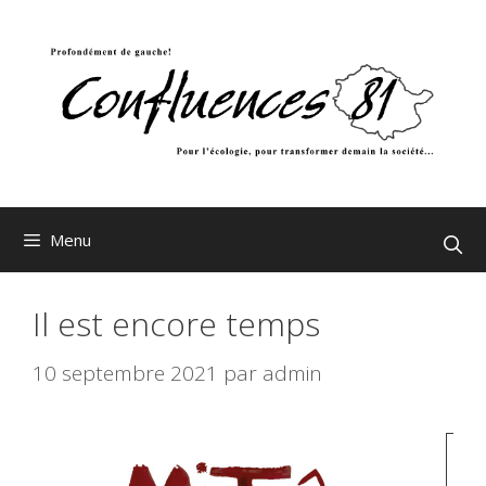
Aller
au
contenu
Menu
Il est encore temps
10 septembre 2021
par
admin
Ve