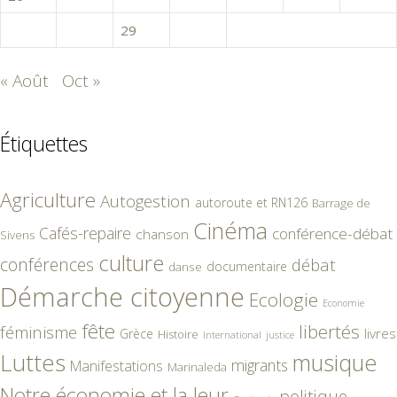
27
28
29
30
« Août
Oct »
Étiquettes
Agriculture
Autogestion
autoroute et RN126
Barrage de
Cinéma
Cafés-repaire
conférence-débat
chanson
Sivens
culture
conférences
débat
documentaire
danse
Démarche citoyenne
Ecologie
Economie
fête
libertés
féminisme
livres
Grèce
Histoire
International
justice
Luttes
musique
migrants
Manifestations
Marinaleda
Notre économie et la leur
politique