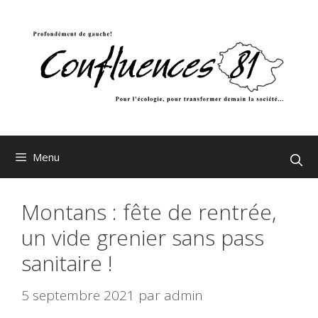
Aller
au
contenu
Menu
Montans : fête de rentrée,
un vide grenier sans pass
sanitaire !
5 septembre 2021
par
admin