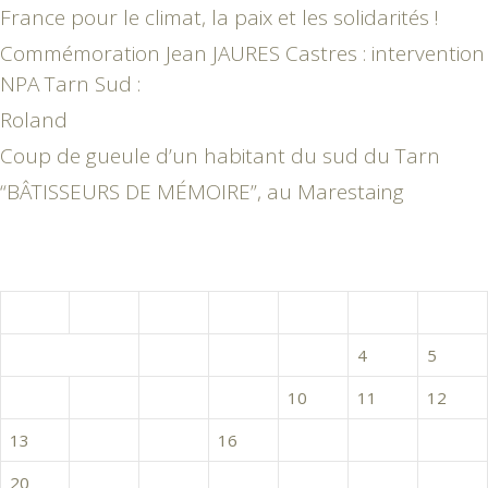
France pour le climat, la paix et les solidarités !
Commémoration Jean JAURES Castres : intervention
NPA Tarn Sud :
Roland
Coup de gueule d’un habitant du sud du Tarn
“BÂTISSEURS DE MÉMOIRE”, au Marestaing
septembre 2021
L
M
M
J
V
S
D
1
2
3
4
5
6
7
8
9
10
11
12
13
14
15
16
17
18
19
20
21
22
23
24
25
26