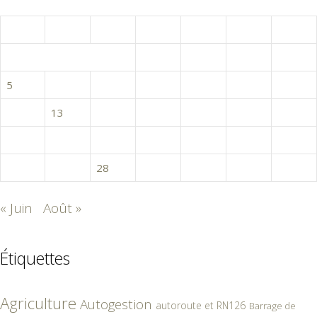
juillet 2021
L
M
M
J
V
S
D
1
2
3
4
5
6
7
8
9
10
11
12
13
14
15
16
17
18
19
20
21
22
23
24
25
26
27
28
29
30
31
« Juin
Août »
Étiquettes
Agriculture
Autogestion
autoroute et RN126
Barrage de