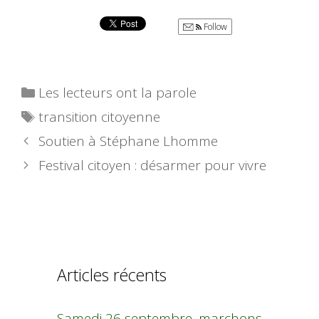
Follow
Catégories
Les lecteurs ont la parole
Étiquettes
transition citoyenne
Soutien à Stéphane Lhomme
Festival citoyen : désarmer pour vivre
Articles récents
Samedi 26 septembre, marchons