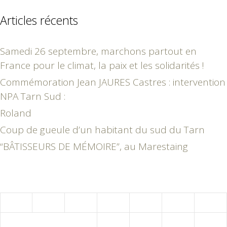
Articles récents
Samedi 26 septembre, marchons partout en
France pour le climat, la paix et les solidarités !
Commémoration Jean JAURES Castres : intervention
NPA Tarn Sud :
Roland
Coup de gueule d’un habitant du sud du Tarn
“BÂTISSEURS DE MÉMOIRE”, au Marestaing
juillet 2021
L
M
M
J
V
S
D
1
2
3
4