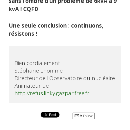
sans l’ombre d’un problème de 6kvA à 9
kvA ! CQFD
Une seule conclusion : continuons,
résistons !
-- 

Bien cordialement

Stéphane Lhomme

Directeur de l'Observatoire du nucléaire

Animateur de 
http://refus.linky.gazpar.free.fr
Follow