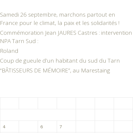
Samedi 26 septembre, marchons partout en
France pour le climat, la paix et les solidarités !
Commémoration Jean JAURES Castres : intervention
NPA Tarn Sud :
Roland
Coup de gueule d’un habitant du sud du Tarn
“BÂTISSEURS DE MÉMOIRE”, au Marestaing
janvier 2021
L
M
M
J
V
S
D
1
2
3
4
5
6
7
8
9
10