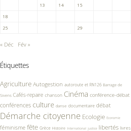
11
12
13
14
15
16
17
18
19
20
21
22
23
24
25
26
27
28
29
30
31
« Déc
Fév »
Étiquettes
Agriculture
Autogestion
autoroute et RN126
Barrage de
Cinéma
Cafés-repaire
conférence-débat
chanson
Sivens
culture
conférences
débat
documentaire
danse
Démarche citoyenne
Ecologie
Economie
fête
libertés
féminisme
livres
Grèce
Histoire
International
justice