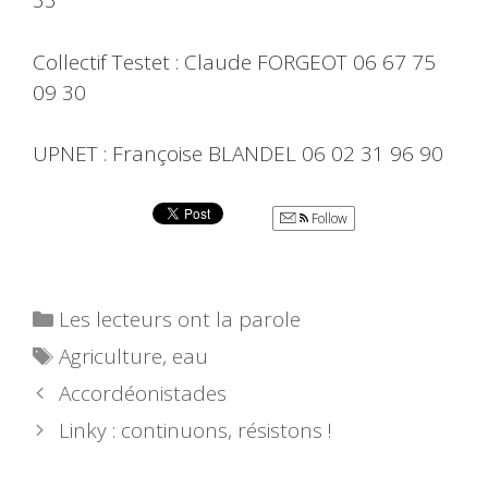
33
Collectif Testet : Claude FORGEOT 06 67 75
09 30
UPNET : Françoise BLANDEL 06 02 31 96 90
Follow
Catégories
Les lecteurs ont la parole
Étiquettes
Agriculture
,
eau
Accordéonistades
Linky : continuons, résistons !