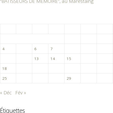
“BÂTISSEURS DE MÉMOIRE”, au Marestaing
janvier 2021
L
M
M
J
V
S
D
1
2
3
4
5
6
7
8
9
10
11
12
13
14
15
16
17
18
19
20
21
22
23
24
25
26
27
28
29
30
31
« Déc
Fév »
Étiquettes