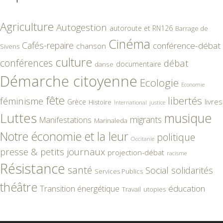
Agriculture
Autogestion
autoroute et RN126
Barrage de
Cinéma
Cafés-repaire
conférence-débat
chanson
Sivens
culture
conférences
débat
documentaire
danse
Démarche citoyenne
Ecologie
Economie
fête
libertés
féminisme
livres
Grèce
Histoire
International
justice
Luttes
musique
migrants
Manifestations
Marinaleda
Notre économie et la leur
politique
Occitanie
presse & petits journaux
projection-débat
racisme
Résistance
santé
Social
solidarités
Services Publics
théâtre
éducation
Transition énergétique
Travail
utopies