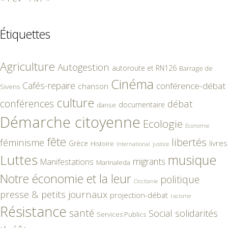
Étiquettes
Agriculture
Autogestion
autoroute et RN126
Barrage de
Cinéma
Cafés-repaire
conférence-débat
chanson
Sivens
culture
conférences
débat
documentaire
danse
Démarche citoyenne
Ecologie
Economie
fête
libertés
féminisme
livres
Grèce
Histoire
International
justice
Luttes
musique
migrants
Manifestations
Marinaleda
Notre économie et la leur
politique
Occitanie
presse & petits journaux
projection-débat
racisme
Résistance
santé
Social
solidarités
Services Publics