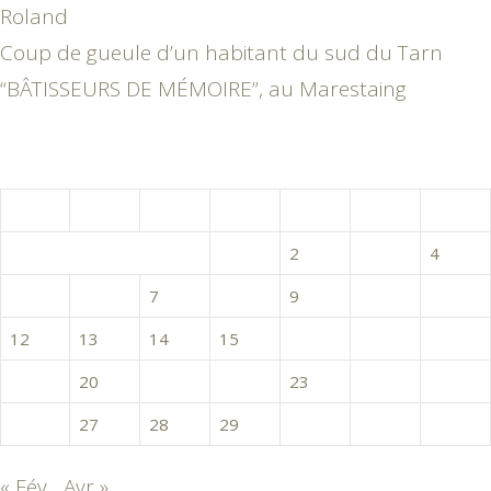
Roland
Coup de gueule d’un habitant du sud du Tarn
“BÂTISSEURS DE MÉMOIRE”, au Marestaing
mars 2018
L
M
M
J
V
S
D
1
2
3
4
5
6
7
8
9
10
11
12
13
14
15
16
17
18
19
20
21
22
23
24
25
26
27
28
29
30
31
« Fév
Avr »