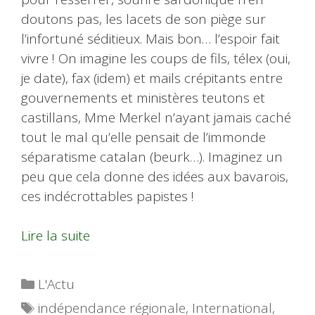
doutons pas, les lacets de son piège sur
l’infortuné séditieux. Mais bon… l’espoir fait
vivre ! On imagine les coups de fils, télex (oui,
je date), fax (idem) et mails crépitants entre
gouvernements et ministères teutons et
castillans, Mme Merkel n’ayant jamais caché
tout le mal qu’elle pensait de l’immonde
séparatisme catalan (beurk…). Imaginez un
peu que cela donne des idées aux bavarois,
ces indécrottables papistes !
Lire la suite
Catégories
L'Actu
Étiquettes
indépendance régionale
,
International
,