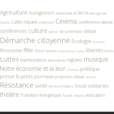
Agriculture
Autogestion
autoroute et RN126
Barrage de
Cinéma
Cafés-repaire
conférence-débat
chanson
Sivens
culture
conférences
débat
documentaire
danse
Démarche citoyenne
Ecologie
Economie
fête
libertés
féminisme
livres
Grèce
Histoire
International
justice
Luttes
musique
migrants
Manifestations
Marinaleda
Notre économie et la leur
politique
Occitanie
presse & petits journaux
projection-débat
racisme
Résistance
santé
Social
solidarités
Services Publics
théâtre
éducation
Transition énergétique
Travail
utopies