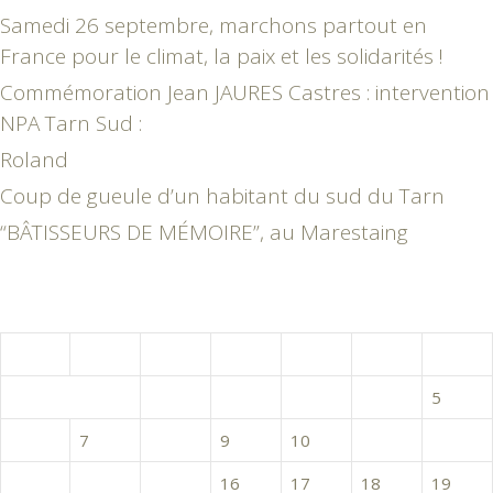
Samedi 26 septembre, marchons partout en
France pour le climat, la paix et les solidarités !
Commémoration Jean JAURES Castres : intervention
NPA Tarn Sud :
Roland
Coup de gueule d’un habitant du sud du Tarn
“BÂTISSEURS DE MÉMOIRE”, au Marestaing
novembre 2017
L
M
M
J
V
S
D
1
2
3
4
5
6
7
8
9
10
11
12
13
14
15
16
17
18
19