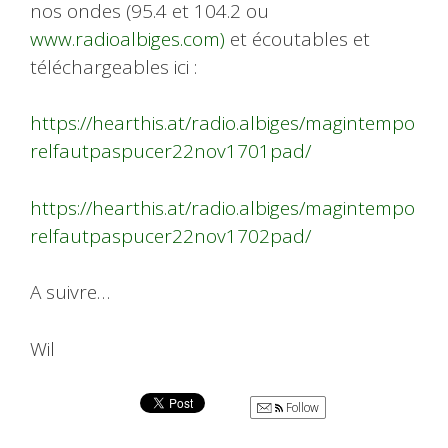
nos ondes (95.4 et 104.2 ou
www.radioalbiges.com)
et écoutables et
téléchargeables ici :
https://hearthis.at/radio.albiges/magintempo
relfautpaspucer22nov1701pad/
https://hearthis.at/radio.albiges/magintempo
relfautpaspucer22nov1702pad/
A suivre…
Wil
Follow