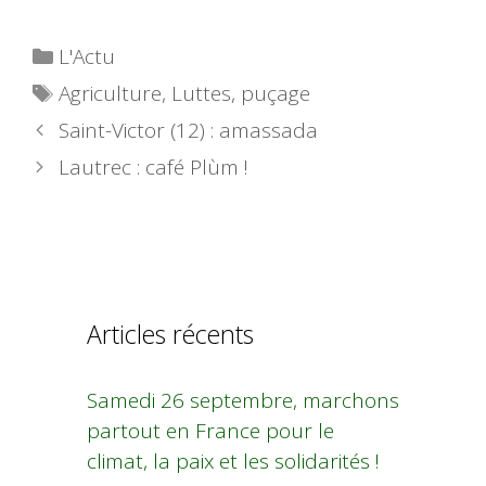
Catégories
L'Actu
Étiquettes
Agriculture
,
Luttes
,
puçage
Saint-Victor (12) : amassada
Lautrec : café Plùm !
Articles récents
Samedi 26 septembre, marchons
partout en France pour le
climat, la paix et les solidarités !