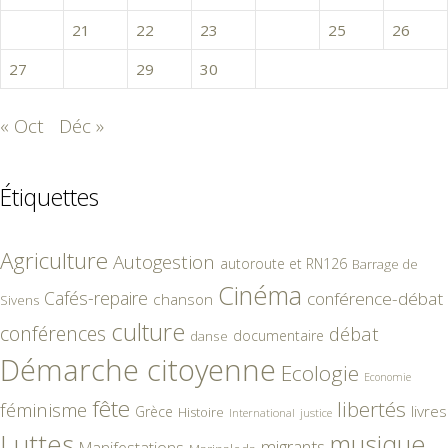
20
21
22
23
24
25
26
27
28
29
30
« Oct
Déc »
Étiquettes
Agriculture
Autogestion
autoroute et RN126
Barrage de
Cinéma
Cafés-repaire
conférence-débat
chanson
Sivens
culture
conférences
débat
documentaire
danse
Démarche citoyenne
Ecologie
Economie
fête
libertés
féminisme
livres
Grèce
Histoire
International
justice
Luttes
musique
migrants