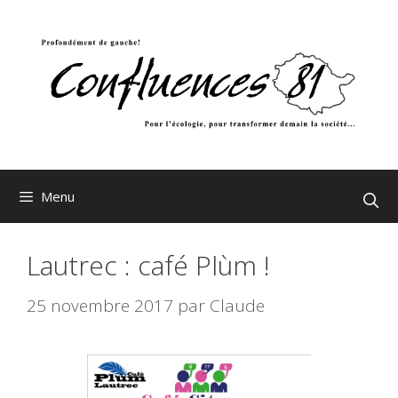
Aller
au
contenu
Menu
Lautrec : café Plùm !
25 novembre 2017
par
Claude