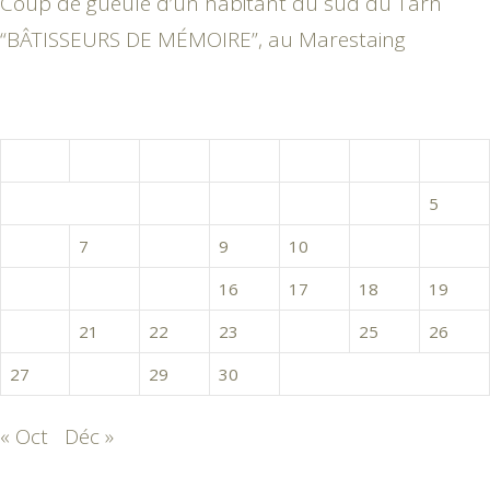
Coup de gueule d’un habitant du sud du Tarn
“BÂTISSEURS DE MÉMOIRE”, au Marestaing
novembre 2017
L
M
M
J
V
S
D
1
2
3
4
5
6
7
8
9
10
11
12
13
14
15
16
17
18
19
20
21
22
23
24
25
26
27
28
29
30
« Oct
Déc »