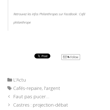
Retrouvez les infos Philanthropes sur FaceBook : Café
philanthrope
Follow
Catégories
L'Actu
Étiquettes
Cafés-repaire
,
l'argent
Faut pas pucer…
Castres : projection-débat