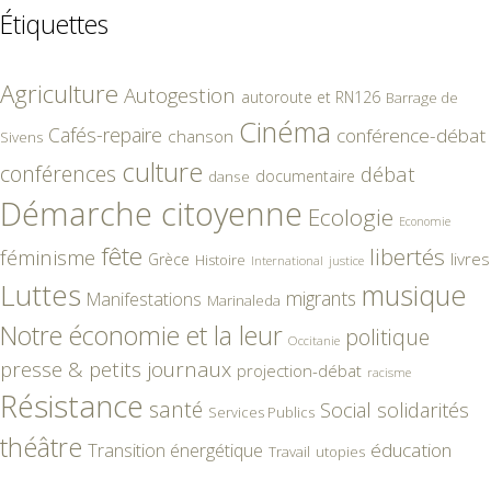
Étiquettes
Agriculture
Autogestion
autoroute et RN126
Barrage de
Cinéma
Cafés-repaire
conférence-débat
chanson
Sivens
culture
conférences
débat
documentaire
danse
Démarche citoyenne
Ecologie
Economie
fête
libertés
féminisme
livres
Grèce
Histoire
International
justice
Luttes
musique
migrants
Manifestations
Marinaleda
Notre économie et la leur
politique
Occitanie
presse & petits journaux
projection-débat
racisme
Résistance
santé
Social
solidarités
Services Publics
théâtre
éducation
Transition énergétique
Travail
utopies