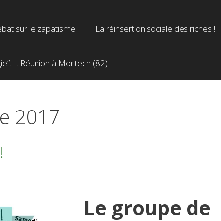
bat sur le zapatisme
La réinsertion sociale des riches !
”. . . Réunion à Montech (82)
e 2017
!
Le groupe de