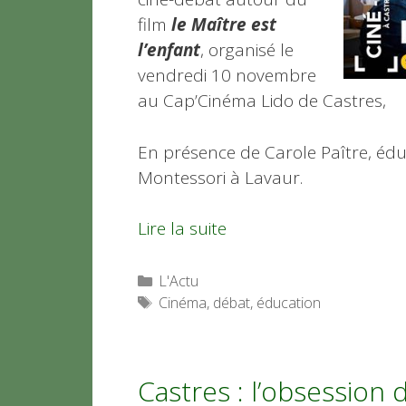
film
le Maître est
l’enfant
, organisé le
vendredi 10 novembre
au Cap’Cinéma Lido de Castres,
En présence de Carole Paître, édu
Montessori à Lavaur.
Lire la suite
Catégories
L'Actu
Étiquettes
Cinéma
,
débat
,
éducation
Castres : l’obsession d