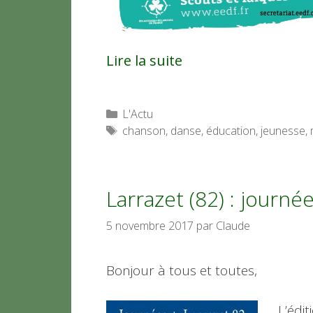
Lire la suite
Catégories
L'Actu
Étiquettes
chanson
,
danse
,
éducation
,
jeunesse
,
Larrazet (82) : journée
5 novembre 2017
par
Claude
Bonjour à tous et toutes,
L’édi