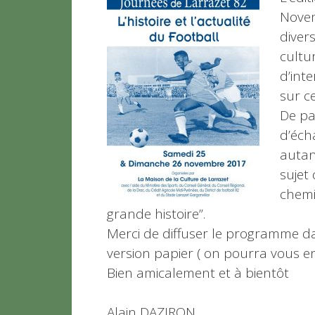
Novem
diver
cultur
d’int
sur ce
De pa
d’éch
autan
sujet 
chemi
grande histoire”.
Merci de diffuser le programme d
version papier ( on pourra vous env
Bien amicalement et à bientôt
Alain DAZIRON