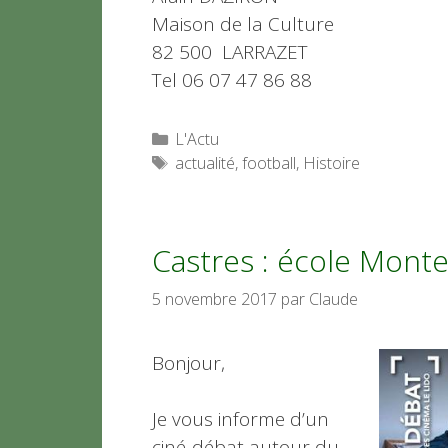
Maison de la Culture
82 500 LARRAZET
Tel 06 07 47 86 88
Catégories
L'Actu
Étiquettes
actualité
,
football
,
Histoire
Castres : école Mont
5 novembre 2017
par
Claude
Bonjour,
Je vous informe d’un
ciné-débat autour du