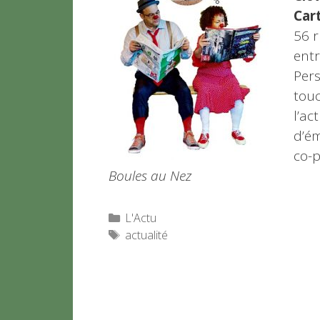
Car
56 r
entr
Pers
touc
l’ac
d’ém
co-
Boules au Nez
Catégories
L'Actu
Étiquettes
actualité