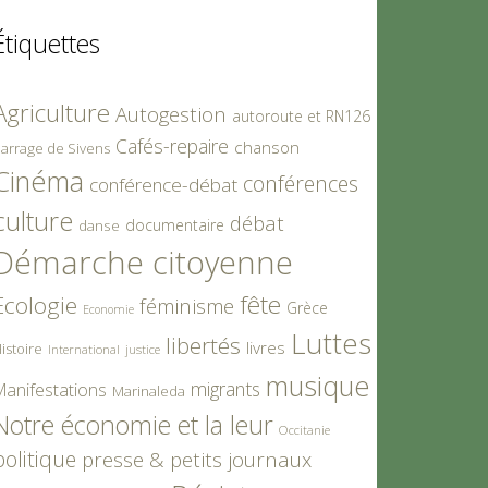
Étiquettes
Agriculture
Autogestion
autoroute et RN126
Cafés-repaire
chanson
arrage de Sivens
Cinéma
conférences
conférence-débat
culture
débat
documentaire
danse
Démarche citoyenne
fête
Ecologie
féminisme
Grèce
Economie
Luttes
libertés
livres
istoire
International
justice
musique
migrants
Manifestations
Marinaleda
Notre économie et la leur
Occitanie
politique
presse & petits journaux