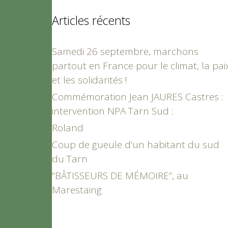
Articles récents
Samedi 26 septembre, marchons
partout en France pour le climat, la pai
et les solidarités !
Commémoration Jean JAURES Castres :
intervention NPA Tarn Sud :
Roland
Coup de gueule d’un habitant du sud
du Tarn
“BÂTISSEURS DE MÉMOIRE”, au
Marestaing