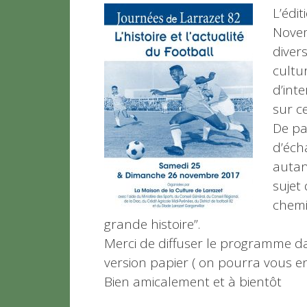
L’édi
Novem
diver
cultur
d’int
sur ce
De pa
d’éch
autan
sujet 
chemi
grande histoire”.
Merci de diffuser le programme d
version papier ( on pourra vous env
Bien amicalement et à bientôt