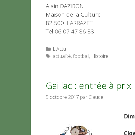
Alain DAZIRON
Maison de la Culture
82 500 LARRAZET
Tel 06 07 47 86 88
Catégories
L'Actu
Étiquettes
actualité
,
football
,
Histoire
Gaillac : entrée à prix
5 octobre 2017
par
Claude
Dim
Clo