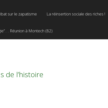
bat sur le zapatisme
La réinsertion sociale des riches !
”. . . Réunion à Montech (82)
s de l’histoire