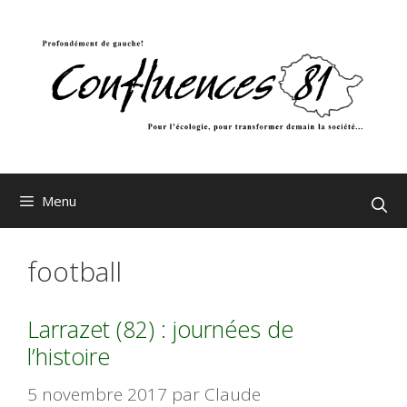
Aller
au
contenu
Menu
football
Larrazet (82) : journées de
l’histoire
5 novembre 2017
par
Claude