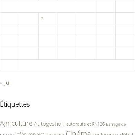
1
2
3
4
5
6
7
8
9
10
11
12
13
14
15
16
17
18
19
20
21
22
23
24
25
26
27
28
29
30
31
« Juil
Étiquettes
Agriculture
Autogestion
autoroute et RN126
Barrage de
Cinéma
Cafés-repaire
conférence-débat
chanson
Sivens