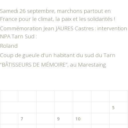
Samedi 26 septembre, marchons partout en
France pour le climat, la paix et les solidarités !
Commémoration Jean JAURES Castres : intervention
NPA Tarn Sud :
Roland
Coup de gueule d’un habitant du sud du Tarn
“BÂTISSEURS DE MÉMOIRE”, au Marestaing
novembre 2017
L
M
M
J
V
S
D
1
2
3
4
5
6
7
8
9
10
11
12