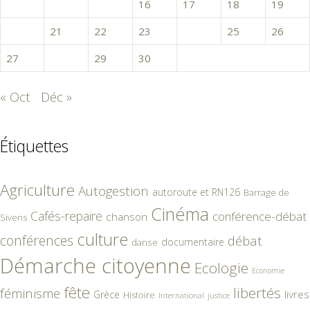
13
14
15
16
17
18
19
20
21
22
23
24
25
26
27
28
29
30
« Oct
Déc »
Étiquettes
Agriculture
Autogestion
autoroute et RN126
Barrage de
Cinéma
Cafés-repaire
conférence-débat
chanson
Sivens
culture
conférences
débat
documentaire
danse
Démarche citoyenne
Ecologie
Economie
fête
libertés
féminisme
livres
Grèce
Histoire
International
justice