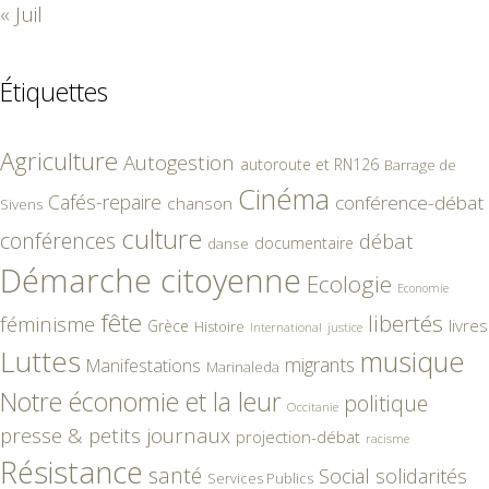
« Juil
Étiquettes
Agriculture
Autogestion
autoroute et RN126
Barrage de
Cinéma
Cafés-repaire
conférence-débat
chanson
Sivens
culture
conférences
débat
documentaire
danse
Démarche citoyenne
Ecologie
Economie
fête
libertés
féminisme
livres
Grèce
Histoire
International
justice
Luttes
musique
migrants
Manifestations
Marinaleda
Notre économie et la leur
politique
Occitanie
presse & petits journaux
projection-débat
racisme
Résistance
santé
Social
solidarités
Services Publics