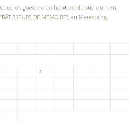
Coup de gueule d’un habitant du sud du Tarn
“BÂTISSEURS DE MÉMOIRE”, au Marestaing
août 2026
L
M
M
J
V
S
D
1
2
3
4
5
6
7
8
9
10
11
12
13
14
15
16
17
18
19
20
21
22
23
24
25
26
27
28
29
30
31