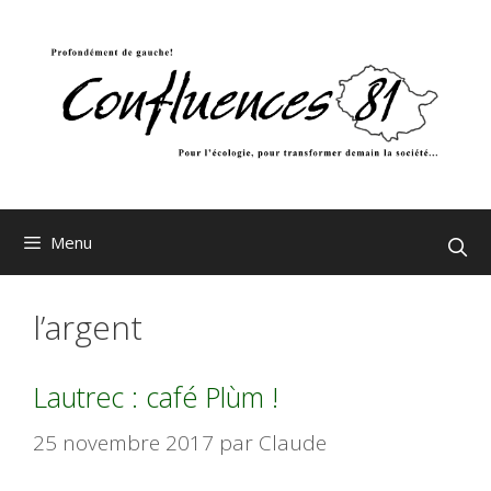
Aller
au
contenu
Menu
l’argent
Lautrec : café Plùm !
25 novembre 2017
par
Claude