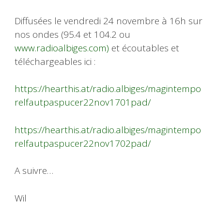
Diffusées le vendredi 24 novembre à 16h sur
nos ondes (95.4 et 104.2 ou
www.radioalbiges.com)
et écoutables et
téléchargeables ici :
https://hearthis.at/radio.albiges/magintempo
relfautpaspucer22nov1701pad/
https://hearthis.at/radio.albiges/magintempo
relfautpaspucer22nov1702pad/
A suivre…
Wil