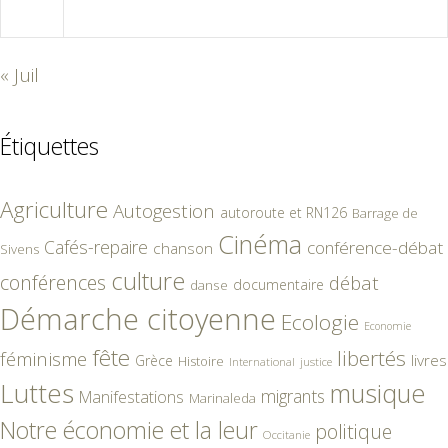
31
« Juil
Étiquettes
Agriculture
Autogestion
autoroute et RN126
Barrage de
Cinéma
Cafés-repaire
conférence-débat
chanson
Sivens
culture
conférences
débat
documentaire
danse
Démarche citoyenne
Ecologie
Economie
fête
libertés
féminisme
livres
Grèce
Histoire
International
justice
Luttes
musique
migrants
Manifestations
Marinaleda
Notre économie et la leur
politique
Occitanie