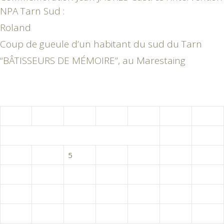
NPA Tarn Sud :
Roland
Coup de gueule d’un habitant du sud du Tarn
“BÂTISSEURS DE MÉMOIRE”, au Marestaing
août 2026
L
M
M
J
V
S
D
1
2
3
4
5
6
7
8
9
10
11
12
13
14
15
16
17
18
19
20
21
22
23
24
25
26
27
28
29
30