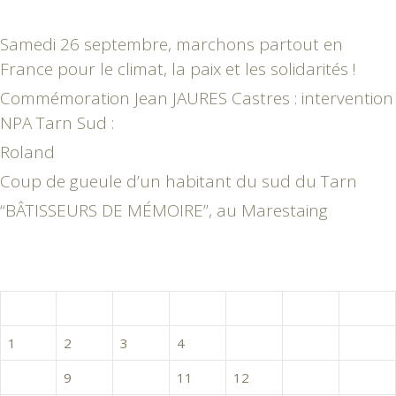
Samedi 26 septembre, marchons partout en
France pour le climat, la paix et les solidarités !
Commémoration Jean JAURES Castres : intervention
NPA Tarn Sud :
Roland
Coup de gueule d’un habitant du sud du Tarn
“BÂTISSEURS DE MÉMOIRE”, au Marestaing
février 2016
L
M
M
J
V
S
D
1
2
3
4
5
6
7
8
9
10
11
12
13
14