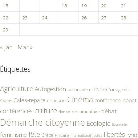
15
16
17
18
19
20
21
22
23
24
25
26
27
28
29
« Jan
Mar »
Étiquettes
Agriculture
Autogestion
autoroute et RN126
Barrage de
Cinéma
Cafés-repaire
conférence-débat
chanson
Sivens
culture
conférences
débat
documentaire
danse
Démarche citoyenne
Ecologie
Economie
fête
libertés
féminisme
livres
Grèce
Histoire
International
justice