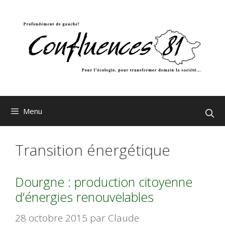
Aller
au
contenu
Menu
Transition énergétique
Dourgne : production citoyenne
d’énergies renouvelables
28 octobre 2015
par
Claude