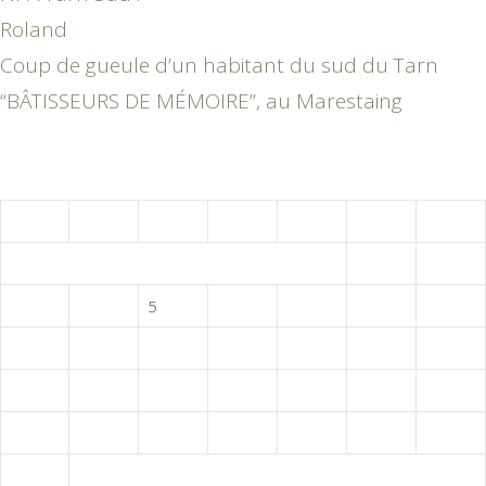
Roland
Coup de gueule d’un habitant du sud du Tarn
“BÂTISSEURS DE MÉMOIRE”, au Marestaing
août 2026
L
M
M
J
V
S
D
1
2
3
4
5
6
7
8
9
10
11
12
13
14
15
16
17
18
19
20
21
22
23
24
25
26
27
28
29
30
31