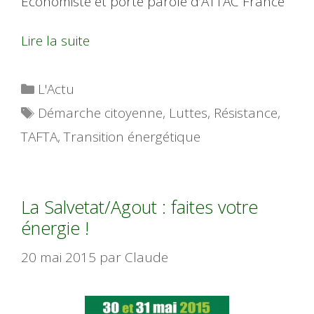
Économiste et porte parole d’ATTAC France
Lire la suite
Catégories
L'Actu
Étiquettes
Démarche citoyenne
,
Luttes
,
Résistance
,
TAFTA
,
Transition énergétique
La Salvetat/Agout : faites votre
énergie !
20 mai 2015
par
Claude