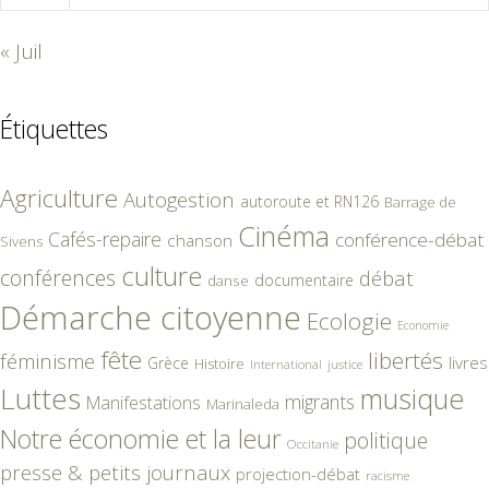
« Juil
Étiquettes
Agriculture
Autogestion
autoroute et RN126
Barrage de
Cinéma
Cafés-repaire
conférence-débat
chanson
Sivens
culture
conférences
débat
documentaire
danse
Démarche citoyenne
Ecologie
Economie
fête
libertés
féminisme
livres
Grèce
Histoire
International
justice
Luttes
musique
migrants
Manifestations
Marinaleda
Notre économie et la leur
politique
Occitanie
presse & petits journaux
projection-débat
racisme