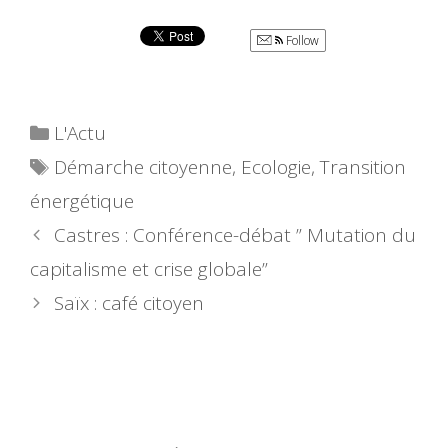
Follow
Catégories
L'Actu
Étiquettes
Démarche citoyenne
,
Ecologie
,
Transition
énergétique
Castres : Conférence-débat ” Mutation du
capitalisme et crise globale”
Saïx : café citoyen