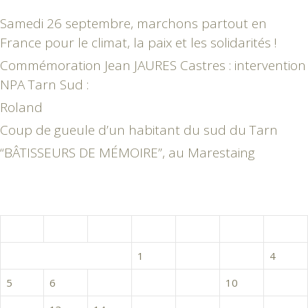
Samedi 26 septembre, marchons partout en
France pour le climat, la paix et les solidarités !
Commémoration Jean JAURES Castres : intervention
NPA Tarn Sud :
Roland
Coup de gueule d’un habitant du sud du Tarn
“BÂTISSEURS DE MÉMOIRE”, au Marestaing
octobre 2015
L
M
M
J
V
S
D
1
2
3
4
5
6
7
8
9
10
11