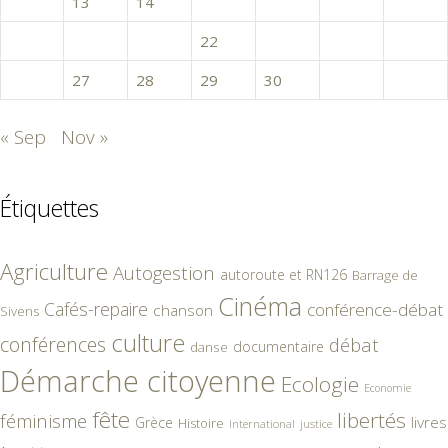
12
13
14
15
16
17
18
19
20
21
22
23
24
25
26
27
28
29
30
31
« Sep
Nov »
Étiquettes
Agriculture
Autogestion
autoroute et RN126
Barrage de
Cinéma
Cafés-repaire
conférence-débat
chanson
Sivens
culture
conférences
débat
documentaire
danse
Démarche citoyenne
Ecologie
Economie
fête
libertés
féminisme
livres
Grèce
Histoire
International
justice