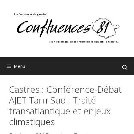
Aller
au
contenu
Menu
Castres : Conférence-Débat
AJET Tarn-Sud : Traité
transatlantique et enjeux
climatiques