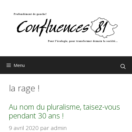
Aller
au
contenu
Menu
la rage !
Au nom du pluralisme, taisez-vous
pendant 30 ans !
9 avril 2020
par
admin