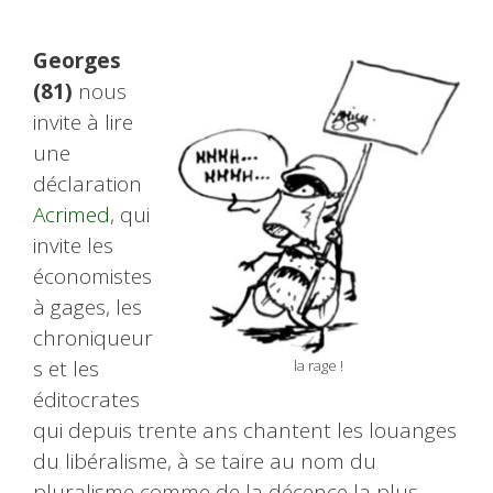
Georges
(81)
nous
invite à lire
une
déclaration
Acrimed
, qui
invite les
économistes
à gages, les
chroniqueur
s et les
la rage !
éditocrates
qui depuis trente ans chantent les louanges
du libéralisme, à se taire au nom du
pluralisme comme de la décence la plus