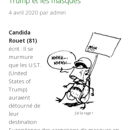
Trump et les masques
4 avril 2020
par
admin
Candida
Rouet (81)
écrit : Il se
murmure
que les U.S.T.
(United
States of
Trump)
auraient
détourné de
leur
J’ai la rage !
destination
Européenne des cargaisons de masques en