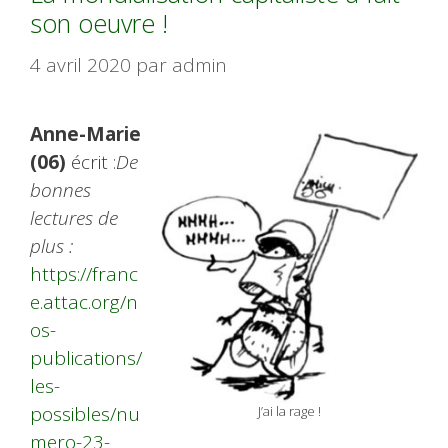
son oeuvre !
4 avril 2020
par
admin
Anne-Marie
(06)
écrit :
De
bonnes
lectures de
plus :
https://franc
e.attac.org/n
os-
publications/
les-
possibles/nu
J’ai la rage !
mero-23-