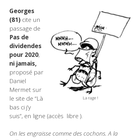
Georges
(81)
cite un
passage de
Pas de
dividendes
pour 2020
,
ni jamais,
proposé par
Daniel
Mermet sur
le site de “Là
La rage !
bas ci j’y
suis”, en ligne (accès libre ).
On les engraisse comme des cochons. A la