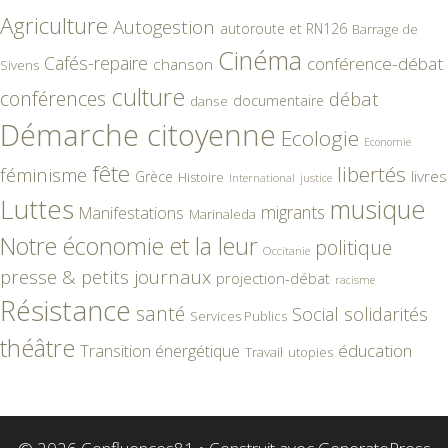
Agriculture
Autogestion
autoroute et RN126
Barrage de
Cinéma
Cafés-repaire
conférence-débat
chanson
Sivens
culture
conférences
débat
documentaire
danse
Démarche citoyenne
Ecologie
Economie
fête
libertés
féminisme
livres
Grèce
Histoire
International
justice
Luttes
musique
migrants
Manifestations
Marinaleda
Notre économie et la leur
politique
Occitanie
presse & petits journaux
projection-débat
racisme
Résistance
santé
Social
solidarités
Services Publics
théâtre
éducation
Transition énergétique
Travail
utopies