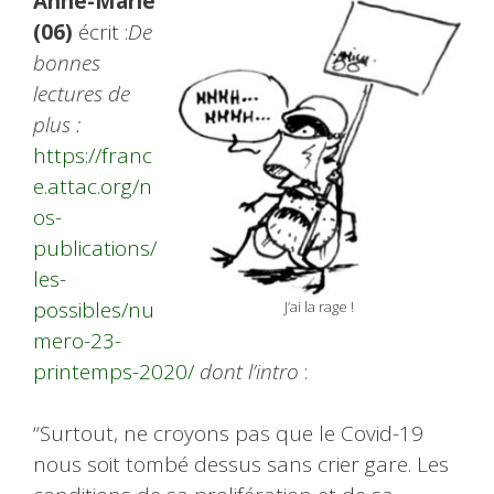
Anne-Marie
(06)
écrit :
De
bonnes
lectures de
plus :
https://franc
e.attac.org/n
os-
publications/
les-
possibles/nu
J’ai la rage !
mero-23-
printemps-2020/
dont l’intro
:
“Surtout, ne croyons pas que le Covid-19
nous soit tombé dessus sans crier gare. Les