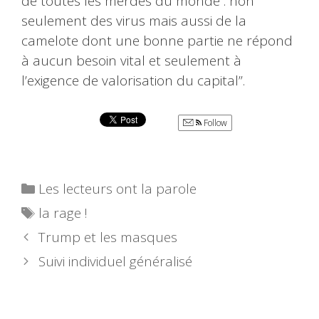
de toutes les merdes du monde : non
seulement des virus mais aussi de la
camelote dont une bonne partie ne répond
à aucun besoin vital et seulement à
l’exigence de valorisation du capital”.
Follow
Catégories
Les lecteurs ont la parole
Étiquettes
la rage !
Trump et les masques
Suivi individuel généralisé