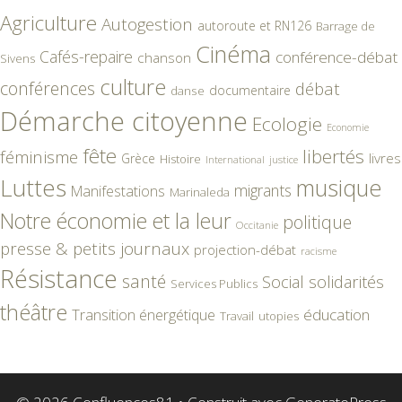
Agriculture
Autogestion
autoroute et RN126
Barrage de
Cinéma
Cafés-repaire
conférence-débat
chanson
Sivens
culture
conférences
débat
documentaire
danse
Démarche citoyenne
Ecologie
Economie
fête
libertés
féminisme
livres
Grèce
Histoire
International
justice
Luttes
musique
migrants
Manifestations
Marinaleda
Notre économie et la leur
politique
Occitanie
presse & petits journaux
projection-débat
racisme
Résistance
santé
Social
solidarités
Services Publics
théâtre
éducation
Transition énergétique
Travail
utopies