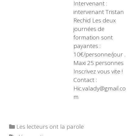
Intervenant :
intervenant Tristan
Rechid Les deux
journées de
formation sont
payantes :
10€/personne/jour .
Maxi 25 personnes
Inscrivez vous vite !
Contact :
Hic.valady@gmail.co
m
Catégories
Les lecteurs ont la parole
Étiquettes