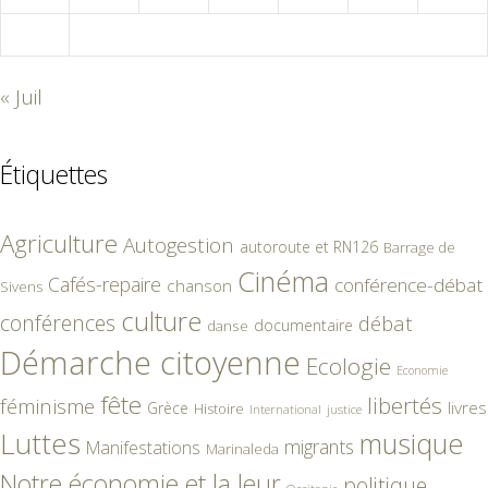
31
« Juil
Étiquettes
Agriculture
Autogestion
autoroute et RN126
Barrage de
Cinéma
Cafés-repaire
conférence-débat
chanson
Sivens
culture
conférences
débat
documentaire
danse
Démarche citoyenne
Ecologie
Economie
fête
libertés
féminisme
livres
Grèce
Histoire
International
justice
Luttes
musique
migrants
Manifestations
Marinaleda
Notre économie et la leur
politique