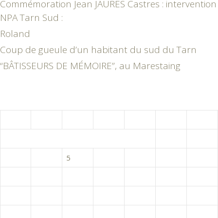
Commémoration Jean JAURES Castres : intervention
NPA Tarn Sud :
Roland
Coup de gueule d’un habitant du sud du Tarn
“BÂTISSEURS DE MÉMOIRE”, au Marestaing
août 2026
L
M
M
J
V
S
D
1
2
3
4
5
6
7
8
9
10
11
12
13
14
15
16
17
18
19
20
21
22
23
24
25
26
27
28
29
30