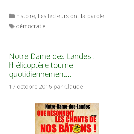
Catégories
histoire
,
Les lecteurs ont la parole
Étiquettes
démocratie
Notre Dame des Landes :
l’hélicoptère tourne
quotidiennement…
17 octobre 2016
par
Claude