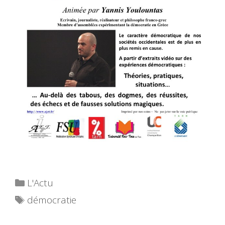
Catégories
L'Actu
Étiquettes
démocratie