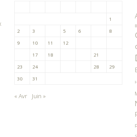
L
M
M
J
V
S
D
1
x
B
2
3
4
5
6
7
8
9
10
11
12
13
14
15
16
17
18
19
20
21
22
23
24
25
26
27
28
29
30
31
H
« Avr
Juin »
p
S