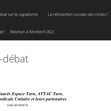
bat sur le zapatisme
La réinsertion sociale des riches !
”. . . Réunion à Montech (82)
e-débat