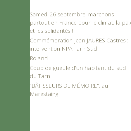
Samedi 26 septembre, marchons
partout en France pour le climat, la pai
et les solidarités !
Commémoration Jean JAURES Castres :
intervention NPA Tarn Sud :
Roland
Coup de gueule d’un habitant du sud
du Tarn
“BÂTISSEURS DE MÉMOIRE”, au
Marestaing