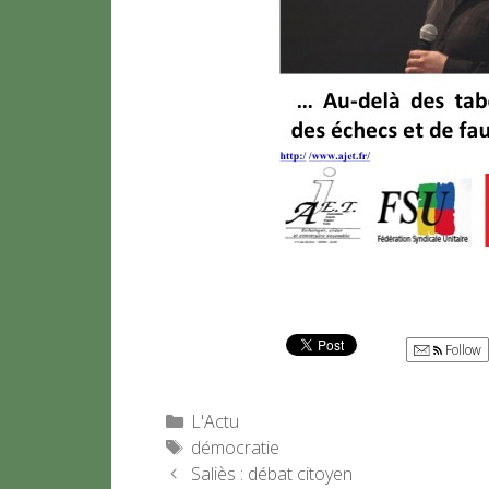
Follow
Catégories
L'Actu
Étiquettes
démocratie
Saliès : débat citoyen