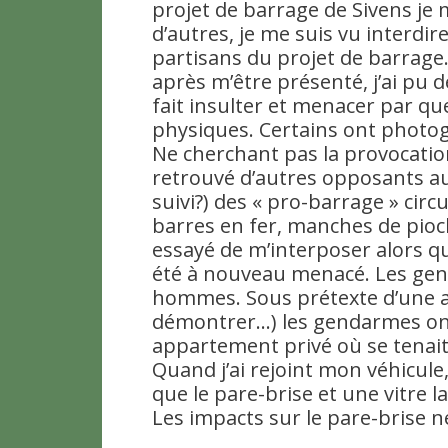
projet de barrage de Sivens je 
d’autres, je me suis vu interdir
partisans du projet de barrage. 
après m’être présenté, j’ai pu 
fait insulter et menacer par q
physiques. Certains ont photo
Ne cherchant pas la provocation,
retrouvé d’autres opposants au
suivi?) des « pro-barrage » circ
barres en fer, manches de pioch
essayé de m’interposer alors qu’
été à nouveau menacé. Les ge
hommes. Sous prétexte d’une ag
démontrer…) les gendarmes ont 
appartement privé où se tenai
Quand j’ai rejoint mon véhicule,
que le pare-brise et une vitre l
Les impacts sur le pare-brise n