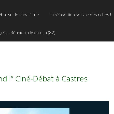
bat sur le zapatisme
La réinsertion sociale des riches !
”. . . Réunion à Montech (82)
nd !” Ciné-Débat à Castres