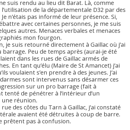
me suis rendu au lieu dit Barat. Là, comme
e l’utilisation de la départementale D32 par des
Je n’étais pas informé de leur présence. Si,
débattre avec certaines personnes, je me suis
uelques autres. Menaces verbales et menaces
graphiés mon fourgon.
 je suis retourné directement à Gaillac où j’ai
 barrage. Peu de temps après (aurai-je été
ulaient dans les rues de Gaillac armés de
es. En tant qu’élu (Maire de St Amancet) j’ai
ils voulaient s’en prendre à des jeunes. J’ai
ndarmes sont intervenus sans désarmer ces
ression sur un pro barrage (fait à
tenté de pénétrer à l’intérieur d’un
t une réunion.
 rue des côtes du Tarn à Gaillac, j’ai constaté
atérale avaient été détruites à coup de barre.
e prêtent pas à confusion.