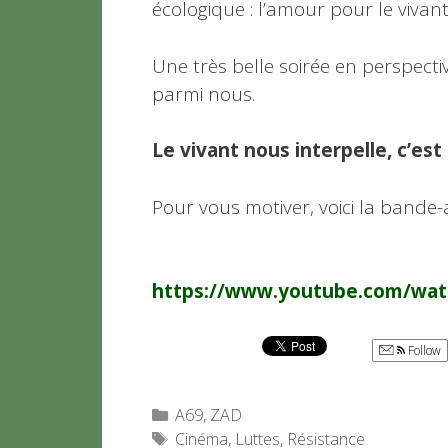
écologique : l’amour pour le vivan
Une très belle soirée en perspecti
parmi nous.
Le vivant nous interpelle, c’est
Pour vous motiver, voici la bande
https://www.youtube.com/wa
Follow
Catégories
A69
,
ZAD
Étiquettes
Cinéma
,
Luttes
,
Résistance