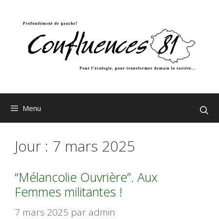
Aller
au
contenu
Menu
Jour :
7 mars 2025
“Mélancolie Ouvrière”. Aux
Femmes militantes !
7 mars 2025
par
admin