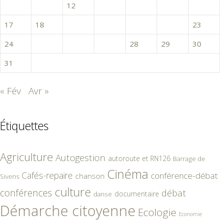
10
11
12
13
14
15
16
17
18
19
20
21
22
23
24
25
26
27
28
29
30
31
« Fév
Avr »
Étiquettes
Agriculture
Autogestion
autoroute et RN126
Barrage de
Cinéma
Cafés-repaire
conférence-débat
chanson
Sivens
culture
conférences
débat
documentaire
danse
Démarche citoyenne
Ecologie
Economie