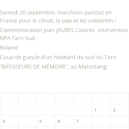
Samedi 26 septembre, marchons partout en
France pour le climat, la paix et les solidarités !
Commémoration Jean JAURES Castres : intervention
NPA Tarn Sud :
Roland
Coup de gueule d’un habitant du sud du Tarn
“BÂTISSEURS DE MÉMOIRE”, au Marestaing
mars 2025
L
M
M
J
V
S
D
1
2
3
4
5
6
7
8
9