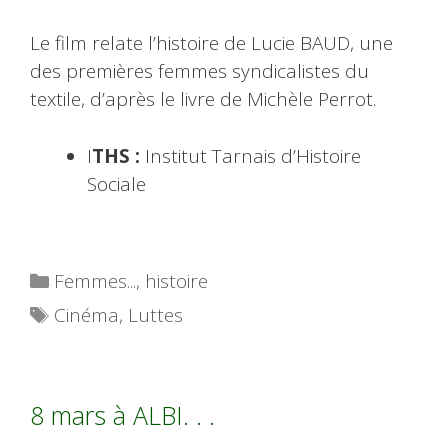
Le film relate l’histoire de Lucie BAUD, une
des premières femmes syndicalistes du
textile, d’après le livre de Michèle Perrot.
I
THS :
Institut Tarnais d’Histoire
Sociale
Catégories
Femmes...
,
histoire
Étiquettes
Cinéma
,
Luttes
8 mars à ALBI. . .