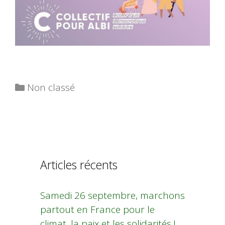
Catégories
Non classé
Articles récents
Samedi 26 septembre, marchons
partout en France pour le
climat, la paix et les solidarités !