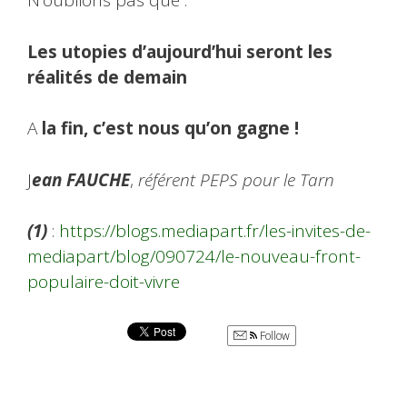
N’oublions pas que :
Les utopies d’aujourd’hui seront les
réalités de demain
A
la fin, c’est nous qu’on gagne !
J
ean FAUCHE
,
référent PEPS pour le Tarn
(1)
:
https://blogs.mediapart.fr/les-invites-de-
mediapart/blog/090724/le-nouveau-front-
populaire-doit-vivre
Follow