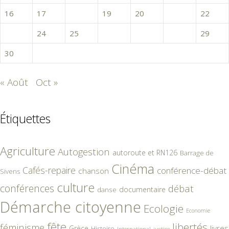
16
17
18
19
20
21
22
23
24
25
26
27
28
29
30
« Août
Oct »
Étiquettes
Agriculture
Autogestion
autoroute et RN126
Barrage de
Cinéma
Cafés-repaire
conférence-débat
chanson
Sivens
culture
conférences
débat
documentaire
danse
Démarche citoyenne
Ecologie
Economie
fête
libertés
féminisme
livres
Grèce
Histoire
International
justice