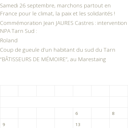
Samedi 26 septembre, marchons partout en
France pour le climat, la paix et les solidarités !
Commémoration Jean JAURES Castres : intervention
NPA Tarn Sud :
Roland
Coup de gueule d’un habitant du sud du Tarn
“BÂTISSEURS DE MÉMOIRE”, au Marestaing
septembre 2024
L
M
M
J
V
S
D
1
2
3
4
5
6
7
8
9
10
11
12
13
14
15