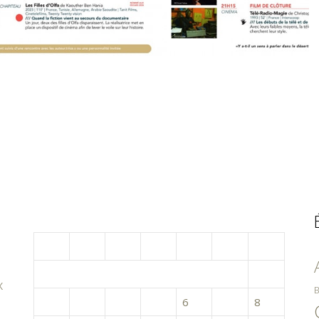
septembre 2024
L
M
M
J
V
S
D
1
x
B
2
3
4
5
6
7
8