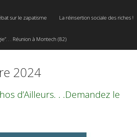
bat sur le zapatisme
La réinsertion sociale des riches !
”. . . Réunion à Montech (82)
re 2024
chos d’Ailleurs. . .Demandez le