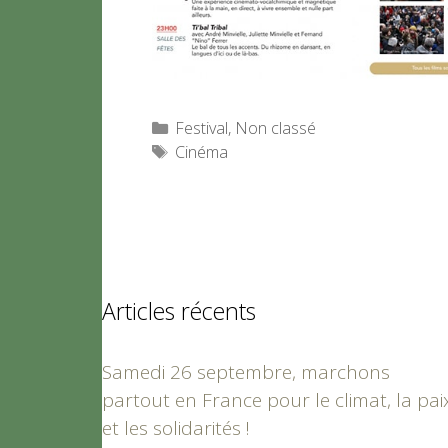
Catégories
Festival
,
Non classé
Étiquettes
Cinéma
Articles récents
Samedi 26 septembre, marchons
partout en France pour le climat, la pai
et les solidarités !