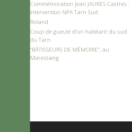
Commémoration Jean JAURES Castres :
intervention NPA Tarn Sud :
Roland
Coup de gueule d’un habitant du sud
du Tarn
“BÂTISSEURS DE MÉMOIRE”, au
Marestaing