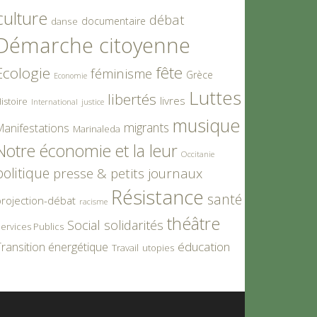
culture
débat
documentaire
danse
Démarche citoyenne
fête
Ecologie
féminisme
Grèce
Economie
Luttes
libertés
livres
istoire
International
justice
musique
migrants
Manifestations
Marinaleda
Notre économie et la leur
Occitanie
politique
presse & petits journaux
Résistance
santé
rojection-débat
racisme
théâtre
Social
solidarités
ervices Publics
éducation
ransition énergétique
Travail
utopies