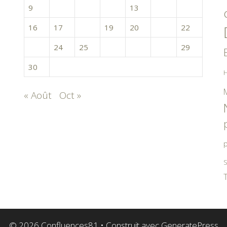
9
10
11
12
13
14
15
16
17
18
19
20
21
22
23
24
25
26
27
28
29
30
H
« Août
Oct »
p
S
T
© 2026 Confluences81
• Construit avec
GeneratePress