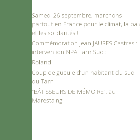
Samedi 26 septembre, marchons
partout en France pour le climat, la pai
et les solidarités !
Commémoration Jean JAURES Castres :
intervention NPA Tarn Sud :
Roland
Coup de gueule d’un habitant du sud
du Tarn
“BÂTISSEURS DE MÉMOIRE”, au
Marestaing