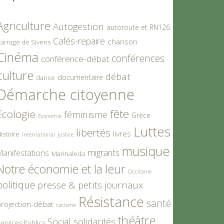
Agriculture
Autogestion
autoroute et RN126
Cafés-repaire
chanson
arrage de Sivens
Cinéma
conférences
conférence-débat
culture
débat
documentaire
danse
Démarche citoyenne
fête
Ecologie
féminisme
Grèce
Economie
Luttes
libertés
livres
istoire
International
justice
musique
migrants
Manifestations
Marinaleda
Notre économie et la leur
Occitanie
politique
presse & petits journaux
Résistance
santé
rojection-débat
racisme
théâtre
Social
solidarités
ervices Publics