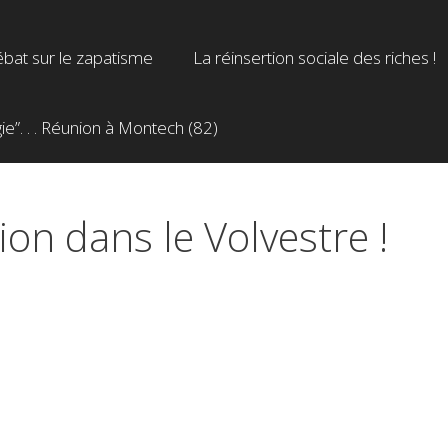
bat sur le zapatisme
La réinsertion sociale des riches !
”. . . Réunion à Montech (82)
ion dans le Volvestre !