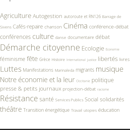
Agriculture
Autogestion
autoroute et RN126
Barrage de
Cinéma
Cafés-repaire
conférence-débat
chanson
Sivens
culture
conférences
débat
documentaire
danse
Démarche citoyenne
Ecologie
Economie
fête
libertés
féminisme
livres
Grèce
Histoire
International
justice
Luttes
musique
migrants
Manifestations
Marinaleda
Notre économie et la leur
politique
Occitanie
presse & petits journaux
projection-débat
racisme
Résistance
santé
Social
solidarités
Services Publics
théâtre
éducation
Transition énergétique
Travail
utopies