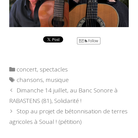
Follow
Catégories
concert
,
spectacles
Étiquettes
chansons
,
musique
Dimanche 14 juillet, au Banc Sonore à
RABASTENS (81), Solidarité !
Stop au projet de bétonnisation de terres
agricoles à Soual ! (pétition)