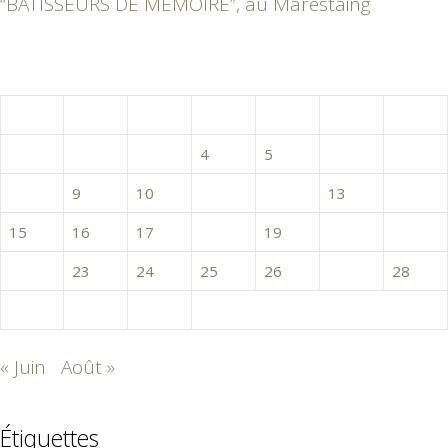
“BÂTISSEURS DE MÉMOIRE”, au Marestaing
juillet 2024
L
M
M
J
V
S
D
1
2
3
4
5
6
7
8
9
10
11
12
13
14
15
16
17
18
19
20
21
22
23
24
25
26
27
28
29
30
31
« Juin
Août »
Étiquettes