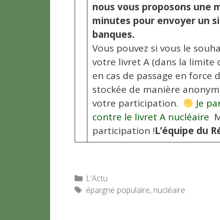
nous vous proposons une mi
minutes pour envoyer un sig
banques.
Vous pouvez si vous le souha
votre livret A (dans la limit
en cas de passage en force 
stockée de manière anonyme
votre participation.
Je par
contre le livret A nucléaire
M
participation !
L’équipe du Ré
Catégories
L'Actu
Étiquettes
épargne populaire
,
nucléaire