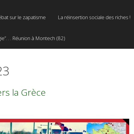
bat sur le zapatisme
La réinsertion sociale des riches !
”. . . Réunion à Montech (82)
23
ers la Grèce