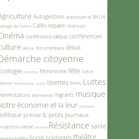
Agriculture
Autogestion
autoroute et RN126
Cafés-repaire
chanson
arrage de Sivens
Cinéma
conférences
conférence-débat
culture
débat
documentaire
danse
Démarche citoyenne
fête
Ecologie
féminisme
Grèce
Economie
Luttes
libertés
livres
istoire
International
justice
musique
migrants
Manifestations
Marinaleda
Notre économie et la leur
Occitanie
politique
presse & petits journaux
Résistance
santé
rojection-débat
racisme
théâtre
Social
solidarités
ervices Publics