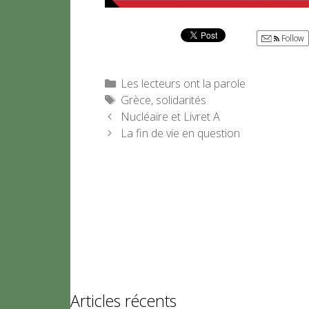
Follow
Catégories
Les lecteurs ont la parole
Étiquettes
Grèce
,
solidarités
Nucléaire et Livret A
La fin de vie en question
Articles récents