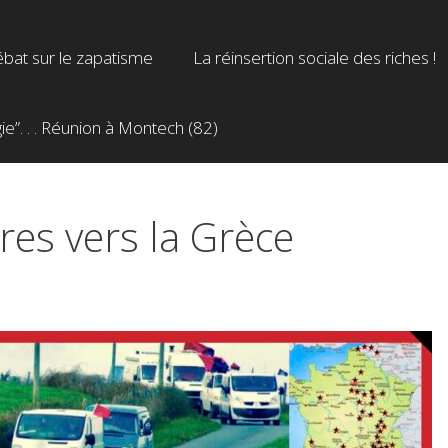
bat sur le zapatisme
La réinsertion sociale des riches !
”. . . Réunion à Montech (82)
res vers la Grèce