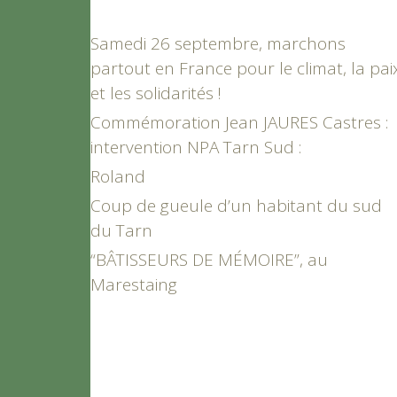
Samedi 26 septembre, marchons
partout en France pour le climat, la pai
et les solidarités !
Commémoration Jean JAURES Castres :
intervention NPA Tarn Sud :
Roland
Coup de gueule d’un habitant du sud
du Tarn
“BÂTISSEURS DE MÉMOIRE”, au
Marestaing