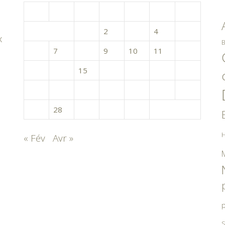
L
M
M
J
V
S
D
1
2
3
4
5
x
B
6
7
8
9
10
11
12
13
14
15
16
17
18
19
20
21
22
23
24
25
26
27
28
29
30
31
H
« Fév
Avr »
p
S