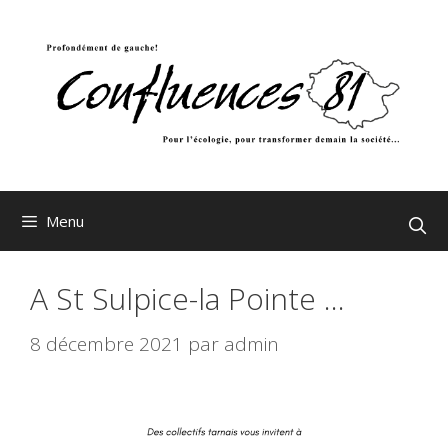
Aller
au
contenu
Menu
A St Sulpice-la Pointe …
8 décembre 2021
par
admin