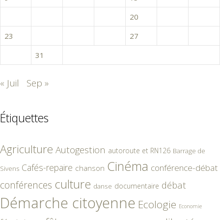
16
17
18
19
20
21
22
23
24
25
26
27
28
29
30
31
« Juil
Sep »
Étiquettes
Agriculture
Autogestion
autoroute et RN126
Barrage de
Cinéma
Cafés-repaire
conférence-débat
chanson
Sivens
culture
conférences
débat
documentaire
danse
Démarche citoyenne
Ecologie
Economie