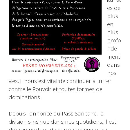
es de
plus
en
plus
profo
ndé
ment
dans
nos
vies, il nous est vital de continuer à lutter
contre le Pouvoir et toutes formes de
dominations.
Depuis l’annonce du Pass Sanitaire, la
division s’insinue dans nos quotidiens. Il est
donc important de garder en vue que si