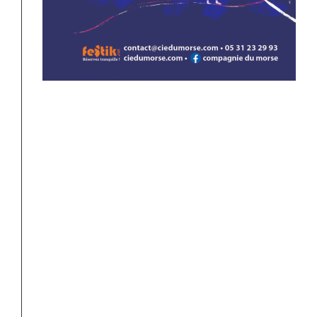
informer de tout
changement. Vous trouverez
en pièce jointe, notre
communiqué de presse et ci
dessous les les liens utiles
pour toute
communication. Nous restons
disponibles pour répondre à
vos questions ou demandes
d’interview. En vous
remerciant de votre
participation à diffuser notre
évènement, L’équipe des
morses
Tous les détails de notre
programmation sur notre