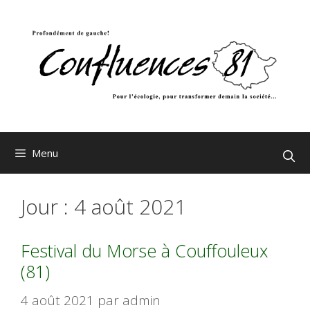
Aller
au
contenu
Menu
Jour :
4 août 2021
Festival du Morse à Couffouleux
(81)
4 août 2021
par
admin