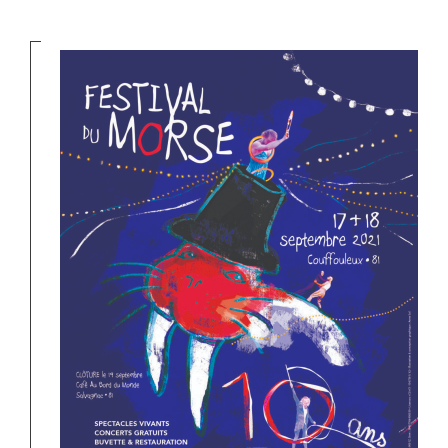
La Compagnie du Morse a le
plaisir de vous faire part de
l’organisation de la 10ème
édition du Festival Du Morse,
les
17 et 18 septembre 2021
sur la Grand’Place de
Couffouleux (81800), avec un
Hors les murs le
19
septembre
à Salvagnac, au
Café Au Bord du monde. En
fonction de l’évolution
sanitaire et de la décision
collective de l’équipe des
morses, nous vous tiendrons