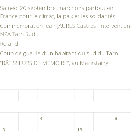
Samedi 26 septembre, marchons partout en
France pour le climat, la paix et les solidarités !
Commémoration Jean JAURES Castres : intervention
NPA Tarn Sud :
Roland
Coup de gueule d’un habitant du sud du Tarn
“BÂTISSEURS DE MÉMOIRE”, au Marestaing
août 2021
L
M
M
J
V
S
D
1
2
3
4
5
6
7
8
9
10
11
12
13
14
15