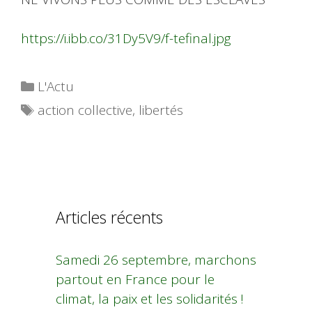
https://i.ibb.co/31Dy5V9/f-tefinal.jpg
Catégories
L'Actu
Étiquettes
action collective
,
libertés
Articles récents
Samedi 26 septembre, marchons
partout en France pour le
climat, la paix et les solidarités !