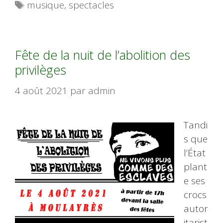
Étiquettes
musique
,
spectacles
Fête de la nuit de l’abolition des
privilèges
4 août 2021
par
admin
Tandi
s que
l’État
plant
e ses
crocs
autor
itarist