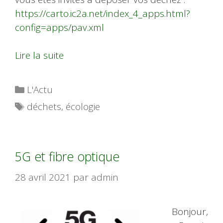
https://carto.ic2a.net/index_4_apps.html?
config=apps/pav.xml
Lire la suite
Catégories
L'Actu
Étiquettes
déchets
,
écologie
5G et fibre optique
28 avril 2021
par
admin
Bonjour,