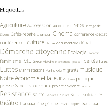
Étiquettes
Agriculture
Autogestion
autoroute et RN126
Barrage de
Cinéma
Cafés-repaire
conférence-débat
chanson
Sivens
culture
conférences
débat
documentaire
danse
Démarche citoyenne
Ecologie
Economie
fête
libertés
féminisme
livres
Grèce
Histoire
International
justice
Luttes
musique
migrants
Manifestations
Marinaleda
Notre économie et la leur
politique
Occitanie
presse & petits journaux
projection-débat
racisme
Résistance
santé
Social
solidarités
Services Publics
théâtre
éducation
Transition énergétique
Travail
utopies