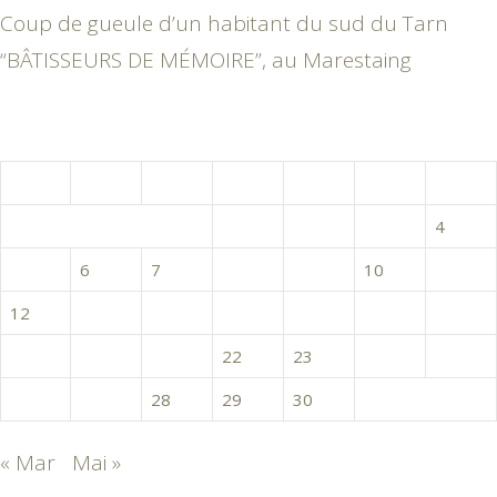
Coup de gueule d’un habitant du sud du Tarn
“BÂTISSEURS DE MÉMOIRE”, au Marestaing
avril 2021
L
M
M
J
V
S
D
1
2
3
4
5
6
7
8
9
10
11
12
13
14
15
16
17
18
19
20
21
22
23
24
25
26
27
28
29
30
« Mar
Mai »