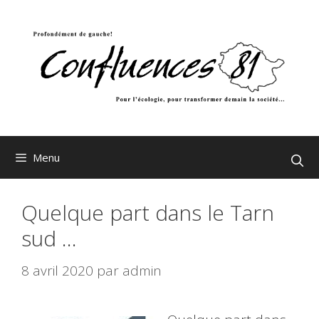
Aller
au
contenu
Menu
Quelque part dans le Tarn
sud …
8 avril 2020
par
admin