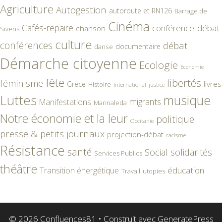
Agriculture
Autogestion
autoroute et RN126
Barrage de
Cinéma
Cafés-repaire
conférence-débat
chanson
Sivens
culture
conférences
débat
documentaire
danse
Démarche citoyenne
Ecologie
Economie
fête
libertés
féminisme
livres
Grèce
Histoire
International
justice
Luttes
musique
migrants
Manifestations
Marinaleda
Notre économie et la leur
politique
Occitanie
presse & petits journaux
projection-débat
racisme
Résistance
santé
Social
solidarités
Services Publics
théâtre
éducation
Transition énergétique
Travail
utopies
© 2026 Confluences81
• Construit avec
GeneratePress