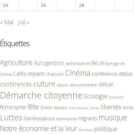
24
25
26
27
28
29
30
« Mai
Juil »
Étiquettes
Agriculture
Autogestion
autoroute et RN126
Barrage de
Cinéma
Cafés-repaire
conférence-débat
chanson
Sivens
culture
conférences
débat
documentaire
danse
Démarche citoyenne
Ecologie
Economie
fête
libertés
féminisme
livres
Grèce
Histoire
International
justice
Luttes
musique
migrants
Manifestations
Marinaleda
Notre économie et la leur
politique
Occitanie