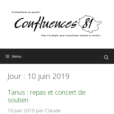
Aller
au
contenu
Menu
Jour :
10 juin 2019
Tanus : repas et concert de
soutien
10 juin 2019
par
Claude