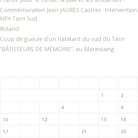
Commémoration Jean JAURES Castres : intervention
NPA Tarn Sud :
Roland
Coup de gueule d’un habitant du sud du Tarn
“BÂTISSEURS DE MÉMOIRE”, au Marestaing
juin 2019
L
M
M
J
V
S
D
1
2
3
4
5
6
7
8
9
10
11
12
13
14
15
16
17
18
19
20
21
22
23