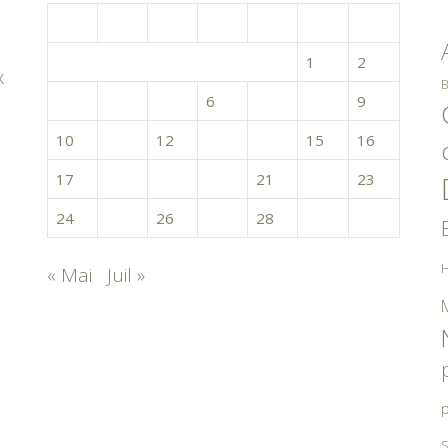
L
M
M
J
V
S
D
1
2
x
B
3
4
5
6
7
8
9
10
11
12
13
14
15
16
17
18
19
20
21
22
23
24
25
26
27
28
29
30
H
« Mai
Juil »
p
S