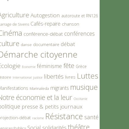
Agriculture
Autogestion
autoroute et RN126
Cafés-repaire
chanson
arrage de Sivens
Cinéma
conférences
conférence-débat
culture
débat
documentaire
danse
Démarche citoyenne
fête
Ecologie
féminisme
Grèce
Economie
Luttes
libertés
livres
istoire
International
justice
musique
migrants
Manifestations
Marinaleda
Notre économie et la leur
Occitanie
politique
presse & petits journaux
Résistance
santé
rojection-débat
racisme
théâtre
Social
solidarités
ervices Publics