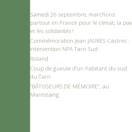
Samedi 26 septembre, marchons
partout en France pour le climat, la pai
et les solidarités !
Commémoration Jean JAURES Castres :
intervention NPA Tarn Sud :
Roland
Coup de gueule d’un habitant du sud
du Tarn
“BÂTISSEURS DE MÉMOIRE”, au
Marestaing