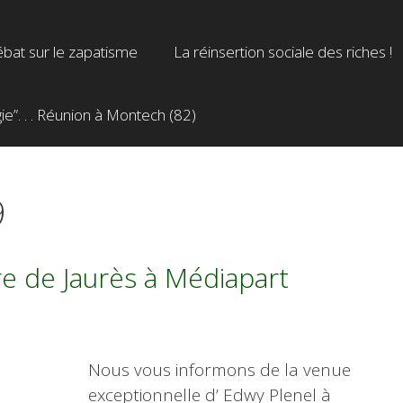
bat sur le zapatisme
La réinsertion sociale des riches !
”. . . Réunion à Montech (82)
9
bre de Jaurès à Médiapart
Nous vous informons de la venue
exceptionnelle d’ Edwy Plenel à