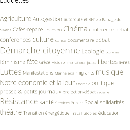
Étiquettes
Agriculture
Autogestion
autoroute et RN126
Barrage de
Cinéma
Cafés-repaire
conférence-débat
chanson
Sivens
culture
conférences
débat
documentaire
danse
Démarche citoyenne
Ecologie
Economie
fête
libertés
féminisme
livres
Grèce
Histoire
International
justice
Luttes
musique
migrants
Manifestations
Marinaleda
Notre économie et la leur
politique
Occitanie
presse & petits journaux
projection-débat
racisme
Résistance
santé
Social
solidarités
Services Publics
théâtre
éducation
Transition énergétique
Travail
utopies