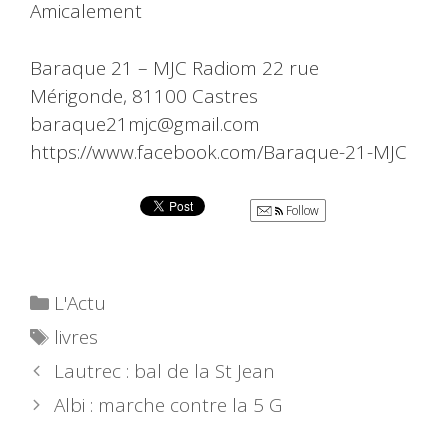
Amicalement
Baraque 21 – MJC Radiom 22 rue
Mérigonde, 81100 Castres
baraque21mjc@gmail.com
https://www.facebook.com/Baraque-21-MJC
Follow
Catégories
L'Actu
Étiquettes
livres
Lautrec : bal de la St Jean
Albi : marche contre la 5 G