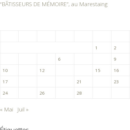
“BÂTISSEURS DE MÉMOIRE”, au Marestaing
juin 2019
L
M
M
J
V
S
D
1
2
3
4
5
6
7
8
9
10
11
12
13
14
15
16
17
18
19
20
21
22
23
24
25
26
27
28
29
30
« Mai
Juil »